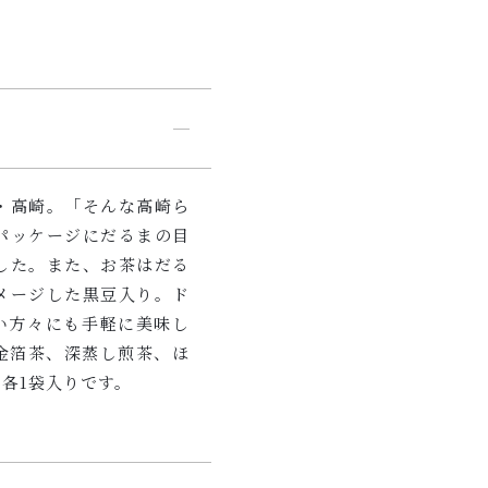
ィ
ー
「Meire
茶
プ
レ
ミ
・高崎。「そんな高崎ら
ア
パッケージにだるまの目
ム」
ました。また、お茶はだる
5
メージした黒豆入り。ド
種
い方々にも手軽に美味し
詰
金箔茶、深蒸し煎茶、ほ
め
各1袋入りです。
合
わ
せ
個