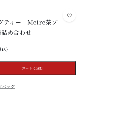
セール
矢嶋園について
SCENE
ティー「Meire茶プ
こんなシーンに
種詰め合わせ
SHOP
店舗情報
税込）
SHOPPING GUIDE
ショッピングガイド
カートに追加
NEWS
お知らせ
プバッグ
CONTENTS
コンテンツ
PRIVACY
プライバシーポリシー