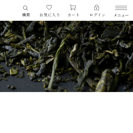
検索
お気に入り
カート
ログイン
メニュー
PRODUCTS
商品一覧
LIMITED
期間限定商品
CHECKED PRODUCTS
最近チェックした商品
ORDER HISTORY
注文履歴
する
CAMPAIGN
キャンペーン
ABOUT US