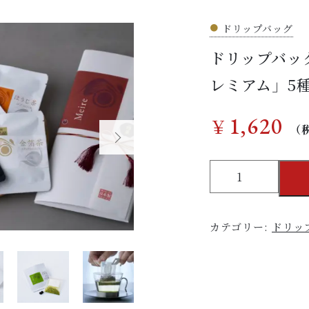
在庫あり
●
ドリップバッグ
ドリップバッグ
レミアム」5
1,620
￥
（
ド
リ
ッ
プ
カテゴリー:
ドリッ
バ
ッ
グ
テ