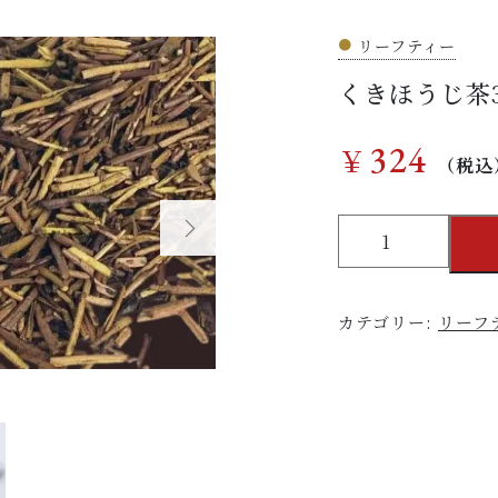
在庫あり
●
リーフティー
くきほうじ茶3
324
￥
（税込
く
き
ほ
う
カテゴリー:
リーフ
じ
茶
30g
個