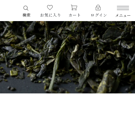
検索
お気に入り
カート
ログイン
メニュー
PRODUCTS
商品一覧
LIMITED
期間限定商品
CHECKED PRODUCTS
最近チェックした商品
ORDER HISTORY
注文履歴
する
CAMPAIGN
キャンペーン
ABOUT US