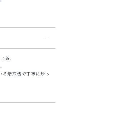
うじ茶。
徴。
いる焙煎機で丁寧に炒っ