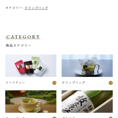
プ
カテゴリー:
ドリップバッグ
バ
ッ
グ
テ
ィ
CATEGORY
ー
「Meire
商品カテゴリー
茶」
深
蒸
し
煎
茶
3P
リーフティー
ドリップバッグ
個