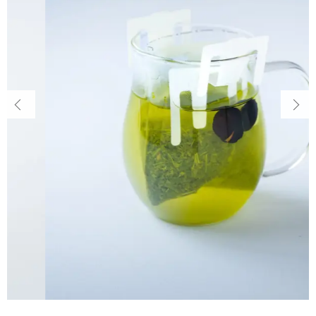
キャンペーン
～
ABOUT US
スイーツ
矢嶋園について
その他
在庫あり
セール
SCENE
こんなシーンに
並び順
SHOP
店舗情報
SHOPPING GUIDE
ショッピングガイド
NEWS
お知らせ
CONTENTS
コンテンツ