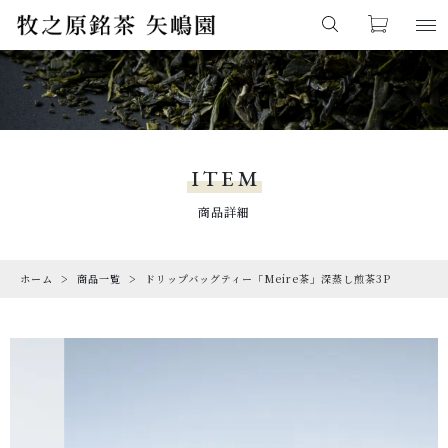
カートに商品を追加しました
キーワード検索
お気に入り
LOGIN
PRODUCTS
すべて
商品一覧
ITEM
こだわり検索
リーフティー
LIMITED
商品詳細
ショッピングを続ける
期間限定商品
親カテゴリ
ドリップバッグ
ホーム
商品一覧
ドリップバッグティー「Meire茶」深蒸し煎茶3P
CHECKED PRODUCTS
カートを確認する
最近チェックした商品
ティーパック
子カテゴリ
ORDER HISTORY
ボトルティー
注文履歴
CAMPAIGN
価格帯
期間限定